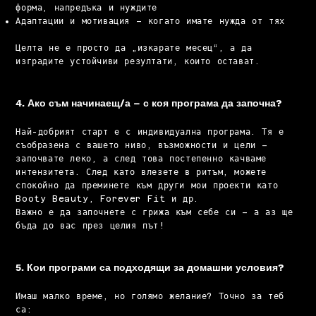
форма, напредъка и нуждите
Адаптации и мотивация – когато имате нужда от тях
Целта не е просто да „изкарате месец“, а да
изградите устойчиви резултати, които остават.
4. Ако съм начинаещ/а – с коя програма да започна?
Най-добрият старт е с индивидуална програма. Тя е
съобразена с вашето ниво, възможности и цели –
започвате леко, а след това постепенно качваме
интензитета. След като влезете в ритъм, можете
спокойно да преминете към други мои проекти като
Booty Beauty, Forever Fit и др.
Важно е да започнете с грижа към себе си – а аз ще
бъда до вас през целия път!
5. Кои програми са подходящи за домашни условия?
Имаш малко време, но голямо желание? Точно за теб
са: