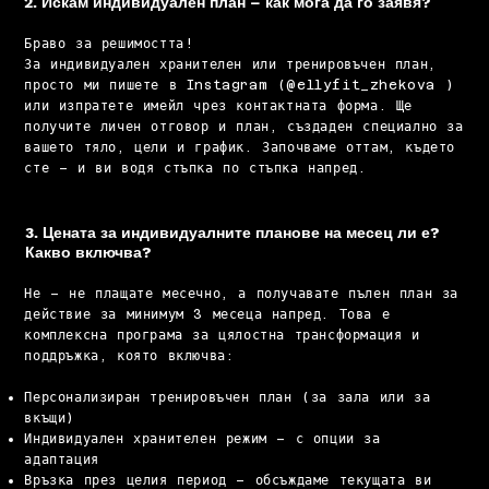
2. Искам индивидуален план – как мога да го заявя?
Браво за решимостта!
За индивидуален хранителен или тренировъчен план,
просто ми пишете в Instagram (@ellyfit_zhekova )
или изпратете имейл чрез контактната форма. Ще
получите личен отговор и план, създаден специално за
вашето тяло, цели и график. Започваме оттам, където
сте – и ви водя стъпка по стъпка напред.
3. Цената за индивидуалните планове на месец ли е?
Какво включва?
Не – не плащате месечно, а получавате пълен план за
действие за минимум 3 месеца напред. Това е
комплексна програма за цялостна трансформация и
поддръжка, която включва:
Персонализиран тренировъчен план (за зала или за
вкъщи)
Индивидуален хранителен режим – с опции за
адаптация
Връзка през целия период – обсъждаме текущата ви