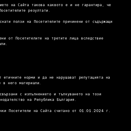
ието на Сайта такова каквото е и не гарантира, че
Посетителите резултати.
снати ползи на Посетителите причинени от съдържащи
ени от Посетителите на третите лица вследствие
али.
т етичните норми и да не нарушават репутацията на
е в него материали.
свързани с изпълнението и тълкуването на този
онодателство на Република България.
ички Посетители на Сайта считано от 01.01.2024 г.