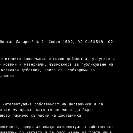
:
 Цветан Лазаров“ № 2, София 1592, 02 9153518, 02
етителите информация относно дейността, услугите и
е новини и материали, възможност за публикуване на
 всякакви действия, които са необходими за
начение.
 интелектуална собственост на Доставчика и са
дните му права, като те не могат да бъдат
лното писмено съгласие на Доставчика.
елементи, представляващи интелектуална собственост
звеждани по какъвто и да било начин от трети лица