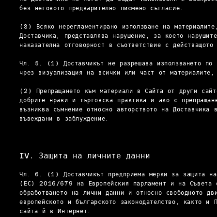
без неговото предварително писмено съгласие.
(3) Всяко нерегламентирано използване на материалите
Доставчика, представлява нарушение, за което нарушит
наказателна отговорност в съответствие с действащото 
Чл. 5. (1) Доставчикът не разрешава използването по 
чрез визуализация на всички или част от материалите,
(2) Препращането към материали в Сайта от други сайт
добрите нрави и търговска практика и ако с препращан
възниква съмнение относно авторството на Доставчика 
въвеждани в заблуждение.
IV. Защита на личните данни
Чл. 6. (1) Доставчикът предприема мерки за защита на
(ЕС) 2016/679 на Европейския парламент и на Съвета 
обработването на лични данни и относно свободното дв
европейското и българското законодателство, както и 
сайта й в Интернет.