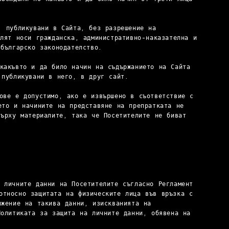
, публикувани в Сайта, без разрешение на
елят носи гражданска, административно-наказателна и
българско законодателство.
какъвто и да било начин на съдържанието на Сайта
 публикувани в него, в друг сайт.
ове е допустимо, ако е извършено в съответствие с
ето и начините на представяне на препратката не
върху материалите, така че Посетителите не биват
 личните данни на Посетителите съгласно Регламент
относно защитата на физическите лица във връзка с
ижение на такива данни, изискванията на
Политиката за защита на личните данни, обявена на