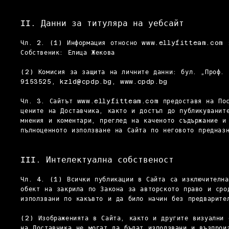
II. Данни за титуляра на уебсайт
Чл. 2. (1) Информация относно
www.ellyfitteam.com
Собственик: Елица Жекова
(2) Комисия за защита на личните данни: бул. „Проф.
9153525,
kzld@cpdp.bg
,
www.cpdp.bg
Чл. 3. Сайтът
www.ellyfitteam.com
предоставя на Пос
цените на Доставчика, както и достъп до публикуванит
мнения и коментари, преглед на каченото съдържание и
пълноценното използване на Сайта по неговото предназ
III. Интелектуална собственост
Чл. 4. (1) Всички публикации в Сайта са изключителна
обект на закрила по Закона за авторското право и сро
използвани по какъвто и да било начин без предварите
(2) Изображенията в Сайта, както и другите визуални 
на Доставчика не могат да бъдат използвани и възпрои