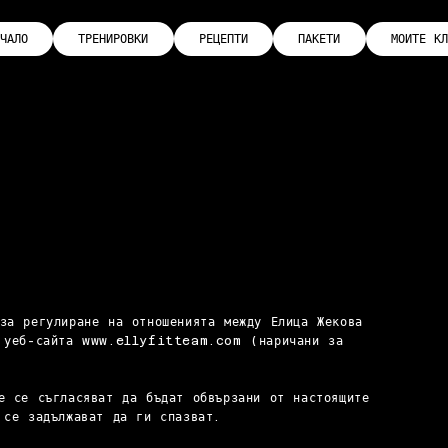
ЧАЛО
ТРЕНИРОВКИ
РЕЦЕПТИ
ПАКЕТИ
МОИТЕ КЛ
за регулиране на отношенията между Елица Жекова
а уеб-сайта
www.ellyfitteam.com
(наричани за
е се съгласяват да бъдат обвързани от настоящите
 се задължават да ги спазват.